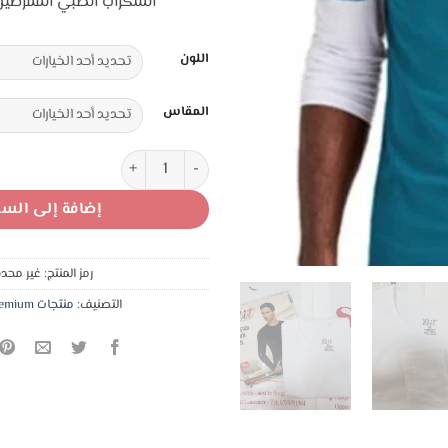
السكراب الطبي الممرضين 
9,00 د.
اللون
المقاس
كمية بلوزة كم طويل تحت السكرا
إضافة إلى السل
رمز المنتج:
غير محدد
التصنيف:
منتجات elit premium