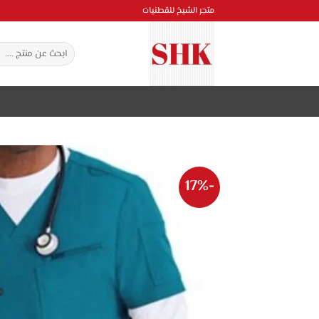
خطي
متجر الشيخ للقطنيات
لمحتوى
البحث
عن:
-17%