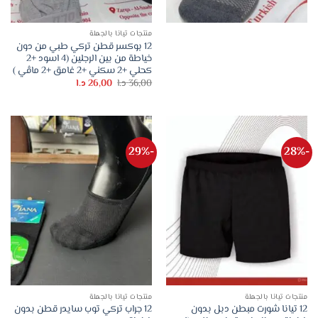
منتجات تيانا بالجملة
12 بوكسر قطن تركي طبي من دون
خياطة من بين الرجلين (4 اسود +2
كحلي +2 سكني +2 غامق +2 ماڤي )
السعر
السعر
36,00
د.ا
26,00
د.ا
الأصلي
الحالي
هو:
هو:
36,00 د.ا.
26,00 د.ا.
-29%
-28%
منتجات تيانا بالجملة
منتجات تيانا بالجملة
12 تيانا شورت مبطن دبل بدون
12 جراب تركي توب سايدر قطن بدون