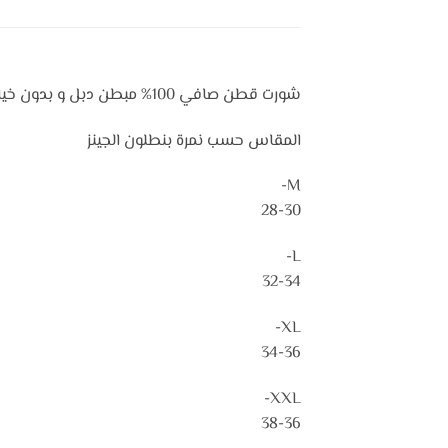
شورت قطن صافي 100% مبطن دبل و بدون خياطة من بين القدمين خيط ممشط من تيانا افضل نوع ملون
المقاس حسب نمرة بنطلون الجينز
M-
28-30
L-
32-34
XL-
34-36
XXL-
38-36