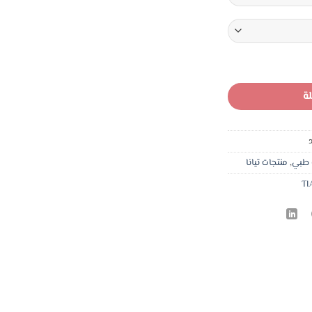
.
2,75 د.ا.
خياطة بين الرجلين قطن صافي
ة
 طبي
,
منتجات تيانا
TI