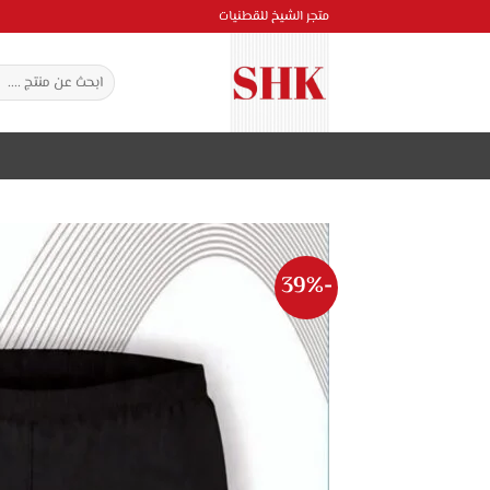
خطي
متجر الشيخ للقطنيات
لمحتوى
البحث
عن:
-39%