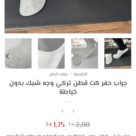
الرئيسية
/
جوارب قطن
جراب حفر كت قطن تركي وجه شبك بدون
خياطة
السعر
السعر
1,75
2,00
د.ا
د.ا
الأصلي
الحالي