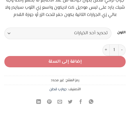
جراب تركي قطن بدون خياطة من عند الاصابع ما بطلع رائحة وجه
هو:
هو:
شبك بارد على لبس موديل كت لايكون واسع زي التوب سبايدر ولا
2,00 د.ا.
1,75 د.ا.
عالي زي الجرارات التانية بكون حفر لتحت الزر أو جوزة القدم
اللون
كمية جراب حفر كت قطن تركي وجه شبك بدون خياطة
إضافة إلى السلة
رمز المنتج:
غير محدد
التصنيف:
جوارب قطن