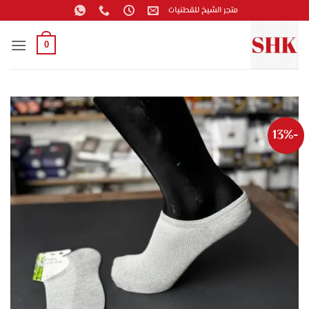
خطي
متجر الشيخ للقطنيات
لمحتوى
0
-13%