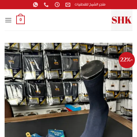
خطي
متجر الشيخ للقطنيات
لمحتوى
0
-22%