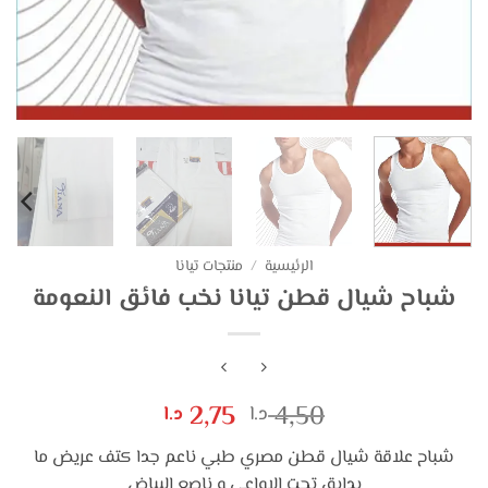
الرئيسية
/
منتجات تيانا
شباح شيال قطن تيانا نخب فائق النعومة
السعر
السعر
2,75
4,50
د.ا
د.ا
الأصلي
الحالي
شباح علاقة شيال قطن مصري طبي ناعم جدا كتف عريض ما
هو:
هو:
بدايق تحت الاواعي و ناصع البياض