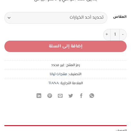
4,50 د.ا.
2,75 د.ا.
المقاس
كمية شباح شيال قطن تيانا نخب فائق النعومة
إضافة إلى السلة
رمز المنتج:
غير محدد
التصنيف:
منتجات تيانا
العلامة التجارية:
TIANA