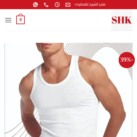
خطي
متجر الشيخ للقطنيات
لمحتوى
0
-39%