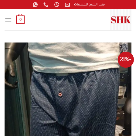
خطي
متجر الشيخ للقطنيات
لمحتوى
0
-21%