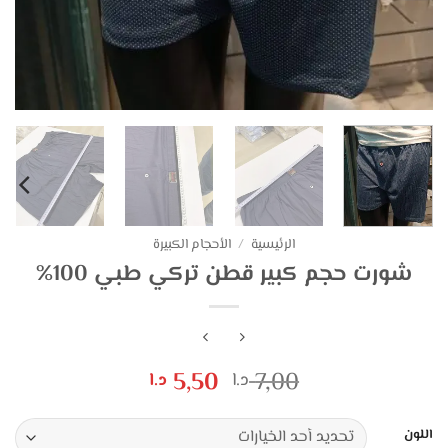
الرئيسية
/
الأحجام الكبيرة
شورت حجم كبير قطن تركي طبي 100%
السعر
السعر
5,50
7,00
د.ا
د.ا
الأصلي
الحالي
هو:
هو:
اللون