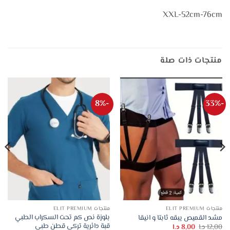
XXL-52cm-76cm
منتجات ذات صلة
-8%
-33%
منتجات ELIT PREMIUM
منتجات ELIT PREMIUM
بلوزة نص كم تحت السكراب الطبي
مشد القميص يبقه ثابتا و انيقا
قبة دائرية تركي قطن طبي
السعر
السعر
12,00
د.ا
8,00
د.ا