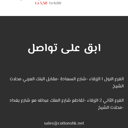
الأصلي
الحالي
السعر
السعر
6,00
د.ا
5,50
د.ا
هو:
هو:
الأصلي
الحالي
12,00 د.ا.
8,00 د.ا.
هو:
هو:
6,00 د.ا.
5,50 د.ا.
ابق على تواصل
الفرع الاول 1 الزرقاء -شارع السعادة -مقابل البنك العربي محلات
الشيخ
الفرع الثاني 2 الزرقاء -تقاطع شارع الملك عبدلله مع شارع بغداد
-محلات الشيخ
sales@cottonshk.net