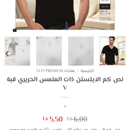
الرئيسية
/
منتجات ELIT PREMIUM
نص كم الايلستن ذات الملمس الحريري قبة
V
السعر
السعر
5,50
6,00
د.ا
د.ا
الأصلي
الحالي