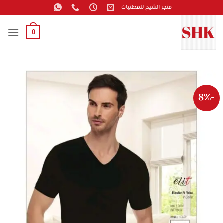
خطي
متجر الشيخ للقطنيات
لمحتوى
0
-8%