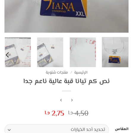
الرئيسية
/
منتجات شتوية
نص كم تيانا قبة عالية ناعم جدا
السعر
السعر
2,75
4,50
د.ا
د.ا
الأصلي
الحالي
هو:
هو:
المقاس