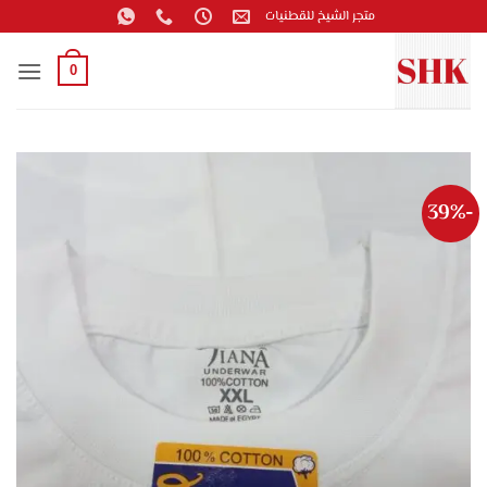
خطي
متجر الشيخ للقطنيات
لمحتوى
0
-39%