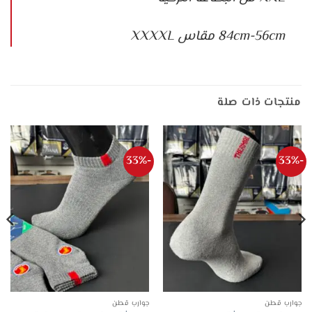
84cm-56cm مقاس XXXXL
منتجات ذات صلة
-33%
-33%
جوارب قطن
جوارب قطن