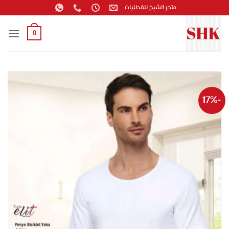
خطي
متجر الشيخ للقطنيات
لمحتوى
0
-17%