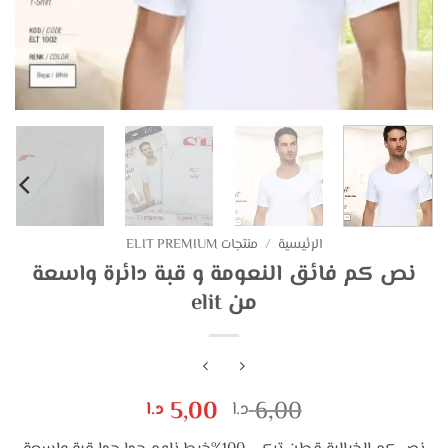
الرئيسية
/
منتجات ELIT PREMIUM
نص كم فائق النعومة و قبة دائرة واسعة
من elit
السعر
السعر
5,00
6,00
د.ا
د.ا
الأصلي
الحالي