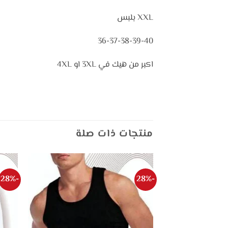
XXL بلبس
36-37-38-39-40
اكبر من هيك في 3XL او 4XL
منتجات ذات صلة
-28%
-28%