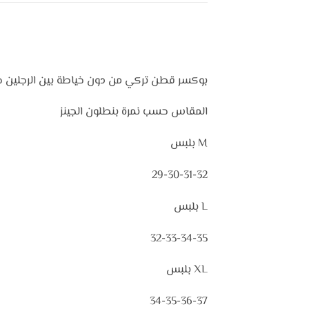
بوكسر قطن تركي من دون خياطة بين الرجلين خي
المقاس حسب نمرة بنطلون الجينز
M بلبس
29-30-31-32
L بلبس
32-33-34-35
XL بلبس
34-35-36-37