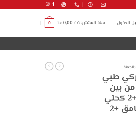
ل الدخول
سلة المشتريات /
0,00
د.ا
0
بالجملة
تركي طبي
من بين
الرجلين (4 اسود +2 كحلي
+2 سكني +2 غامق +2