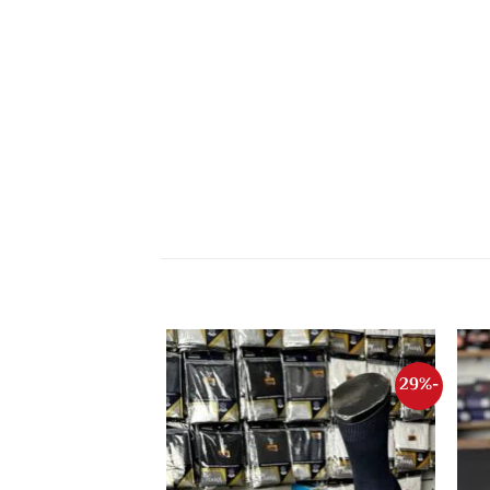
-28%
-29%