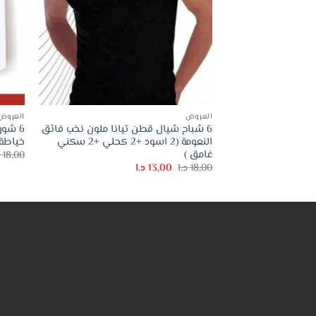
العروض
العروض
6 شباح شيال قطن تيانا ملون نخب فائق
6 شور
النعومة (2 اسود +2 كحلي +2 سكني
خياطة 
غامق )
18,00
السعر
السعر
18,00
د.ا
13,00
د.ا
الأصلي
الحالي
هو:
هو:
18,00 د.ا.
13,00 د.ا.