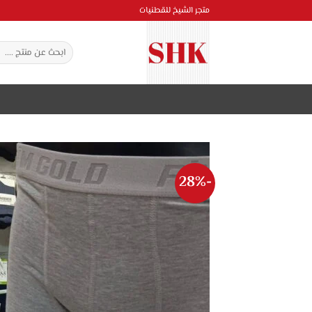
خطي
متجر الشيخ للقطنيات
لمحتوى
البحث
عن:
-28%