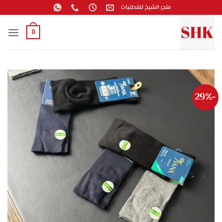
خطي
متجر الشيخ للقطنيات
لمحتوى
0
-29%