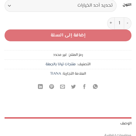
هو:
هو:
اللون
24,00 د.ا.
17,00 د.ا.
كمية 12 جراب قطن خص لمرضى السكري تركي بدون خياطة طبي
إضافة إلى السلة
رمز المنتج:
غير محدد
التصنيف:
منتجات تيانا بالجملة
العلامة التجارية:
TIANA
الوصف
معلومات إضافية