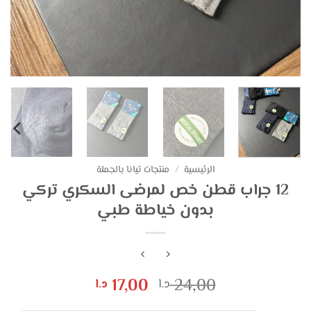
الرئيسية
/
منتجات تيانا بالجملة
12 جراب قطن خص لمرضى السكري تركي
بدون خياطة طبي
السعر
السعر
17,00
24,00
د.ا
د.ا
الأصلي
الحالي