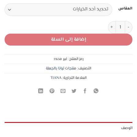
هو:
هو:
المقاس
36,00 د.ا.
26,00 د.ا.
كمية 12 شباح شيال قطن تيانا ملون نخب فائق النعومة (2 اسود +2 كحلي +2 سكني غامق )
إضافة إلى السلة
رمز المنتج:
غير محدد
التصنيف:
منتجات تيانا بالجملة
العلامة التجارية:
TIANA
الوصف