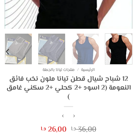
الرئيسية
/
منتجات تيانا بالجملة
12 شباح شيال قطن تيانا ملون نخب فائق
النعومة (2 اسود +2 كحلي +2 سكني غامق
)
السعر
السعر
26,00
36,00
د.ا
د.ا
الأصلي
الحالي