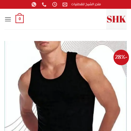
خطي
متجر الشيخ للقطنيات
لمحتوى
0
-28%