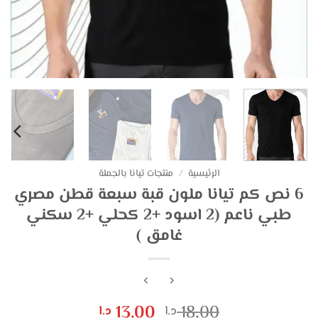
الرئيسية
/
منتجات تيانا بالجملة
6 نص كم تيانا ملون قبة سبعة قطن مصري
طبي ناعم (2 اسود +2 كحلي +2 سكني
غامق )
السعر
السعر
13,00
18,00
د.ا
د.ا