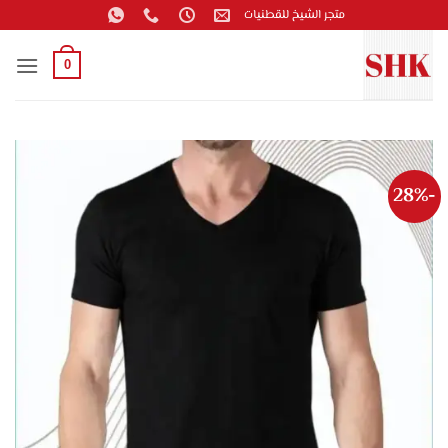
خطي
متجر الشيخ للقطنيات
لمحتوى
0
-28%