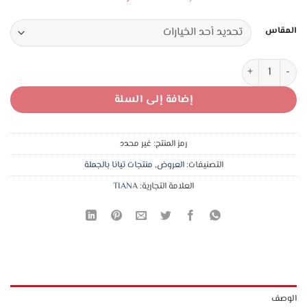
الأصلي
الحالي
هو:
هو:
المقاس
18,00 د.ا.
13,00 د.ا.
كمية 6 نص كم تيانا ملون قبة سبعة قطن مصري طبي ناعم (2 اسود +2 كحلي +2 سكني غامق )
إضافة إلى السلة
رمز المنتج:
غير محدد
التصنيفات:
العروض
,
منتجات تيانا بالجملة
العلامة التجارية:
TIANA
الوصف