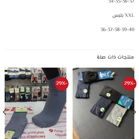
34-35-36-37
XXL بلبس
36-37-38-39-40
منتجات ذات صلة
-29%
-29%