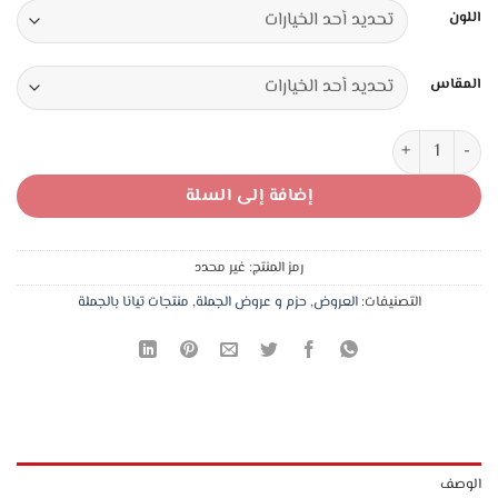
هو:
هو:
اللون
28,00 د.ا.
20,00 د.ا.
المقاس
كمية 7 بوكسر قطن تركي ستريتش طويل من دون خياطة
إضافة إلى السلة
رمز المنتج:
غير محدد
التصنيفات:
العروض
,
حزم و عروض الجملة
,
منتجات تيانا بالجملة
الوصف