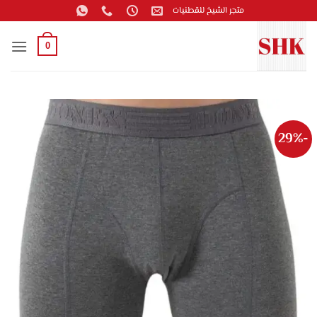
خطي
متجر الشيخ للقطنيات
لمحتوى
0
-29%