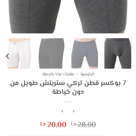
الرئيسية
/
منتجات تيانا بالجملة
7 بوكسر قطن تركي ستريتش طويل من
دون خياطة
السعر
السعر
20,00
28,00
د.ا
د.ا
الأصلي
الحالي